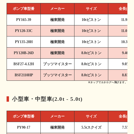
ポンプ車型番
メーカー
サイズ
全長(m)
PY165-39
極東開発
10tピストン
11.98
PY120-33C
極東開発
10tピストン
11.01
PY135-28H
極東開発
10tピストン
10.35
PY120B-26D
極東開発
8.0tピストン
9.46
BSF27-4.12H
プッツマイスター
8.0tピストン
9.05
BSF2110HP
プッツマイスター
8.0tピストン
8.83
※タップでカタログへ飛びます。
小型車・中型車(2.0t - 5.0t)
ポンプ車型番
メーカー
サイズ
全長(m)
PY90-17
極東開発
5.5tスクイズ
7.55