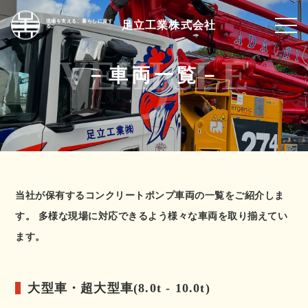
現場を支える、暮らしに資す
足立工業株式会社
る。
－
車両一覧
－
当社が保有するコンクリートポンプ車両の一覧をご紹介しま
す。
多様な現場に対応できるよう様々な車両を取り揃えてい
ます。
大型車・超大型車(8.0t - 10.0t)