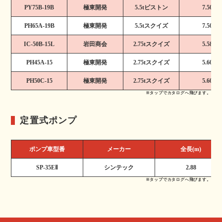
PY75B-19B
極東開発
5.5tピストン
7.50
PH65A-19B
極東開発
5.5tスクイズ
7.50
IC-50B-15L
岩田商会
2.75tスクイズ
5.58
PH45A-15
極東開発
2.75tスクイズ
5.60
PH50C-15
極東開発
2.75tスクイズ
5.60
※タップでカタログへ飛びます。
定置式ポンプ
ポンプ車型番
メーカー
全長(m)
SP-35EⅡ
シンテック
2.88
※タップでカタログへ飛びます。